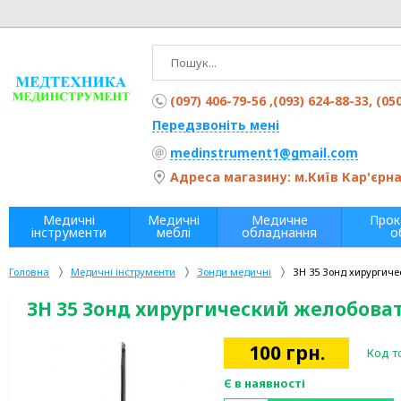
(097) 406-79-56 ,(093) 624-88-33, (05
Передзвоніть мені
medinstrument1@gmail.com
Адреса магазину: м.Київ Кар'єрна 
Медичні
Медичні
Медичне
Прок
інструменти
меблі
обладнання
о
Головна
Медичні інструменти
Зонди медичні
ЗН 35 Зонд хирургич
ЗН 35 Зонд хирургический желобова
100
грн.
Код т
Є в наявності