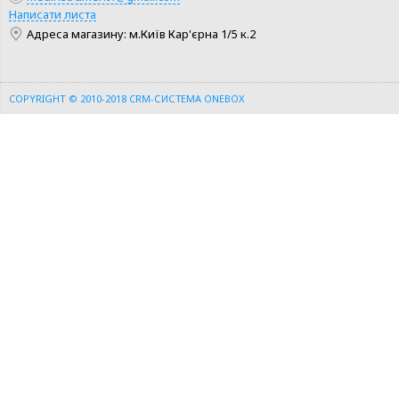
КУПИТИ
КУПИТИ
Написати листа
Адреса магазину: м.Київ Кар'єрна 1/5 к.2
ШВИДКА ПОКУПКА
ШВИДКА ПОКУПКА
COPYRIGHT © 2010-2018
CRM-СИСТЕМА ONEBOX