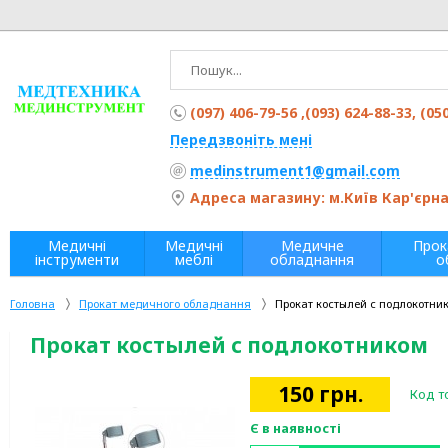
(097) 406-79-56 ,(093) 624-88-33, (05
Передзвоніть мені
medinstrument1@gmail.com
Адреса магазину: м.Київ Кар'єрна 
Медичні
Медичні
Медичне
Прок
інструменти
меблі
обладнання
о
Головна
Прокат медичного обладнання
Прокат костылей с подлокотни
Прокат костылей с подлокотником
150
грн.
Код т
Є в наявності