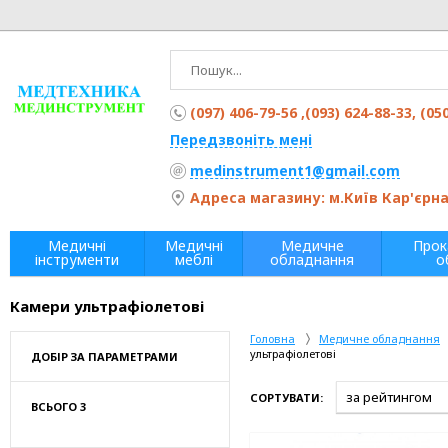
(097) 406-79-56 ,(093) 624-88-33, (05
Передзвоніть мені
medinstrument1@gmail.com
Адреса магазину: м.Київ Кар'єрна 
Медичні
Медичні
Медичне
Прок
інструменти
меблі
обладнання
о
Камери ультрафіолетові
Головна
Медичне обладнання
ультрафіолетові
ДОБІР ЗА ПАРАМЕТРАМИ
СОРТУВАТИ:
ВСЬОГО 3