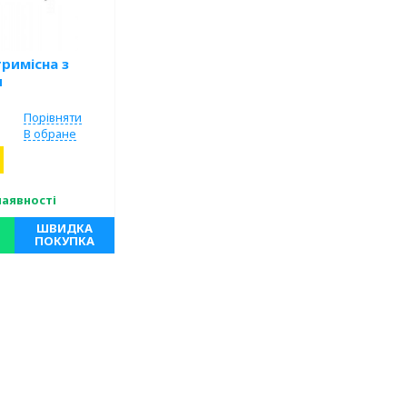
тримісна з
и
Порівняти
В обране
наявності
ШВИДКА
ПОКУПКА