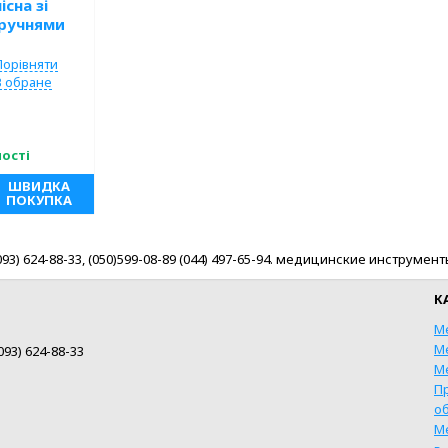
сна зі
оручнями
Порівняти
В обране
ності
ШВИДКА
ПОКУПКА
,(093) 624-88-33, (050)599-08-89 (044) 497-65-94. медицинские инстр
К
М
М
093) 624-88-33
М
П
о
М