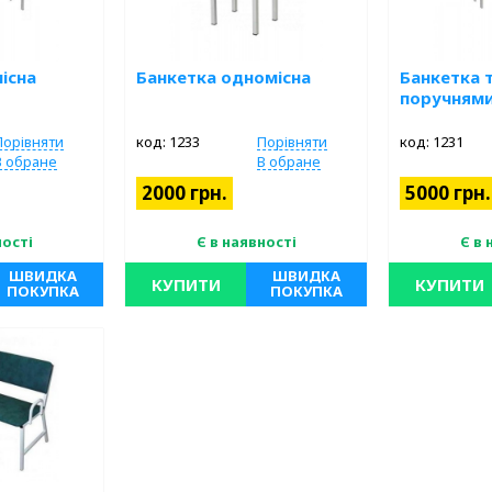
існа
Банкетка одномісна
Банкетка 
поручням
Порівняти
код: 1233
Порівняти
код: 1231
В обране
В обране
2000 грн.
5000 грн.
ності
Є в наявності
Є в 
ШВИДКА
ШВИДКА
КУПИТИ
КУПИТИ
ПОКУПКА
ПОКУПКА