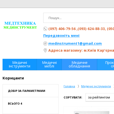
(097) 406-79-56 ,(093) 624-88-33, (05
Передзвоніть мені
medinstrument1@gmail.com
Адреса магазину: м.Київ Кар'єрна 
Медичні
Медичні
Медичне
Прок
інструменти
меблі
обладнання
о
Корнцанги
Головна
Медичні інструменти
ДОБІР ЗА ПАРАМЕТРАМИ
СОРТУВАТИ:
ВСЬОГО 4