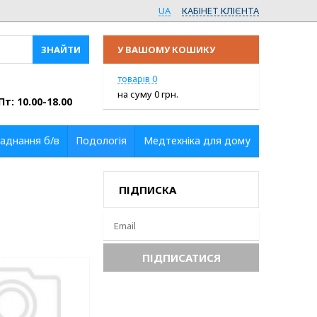
UA
КАБІНЕТ КЛІЄНТА
У ВАШОМУ КОШИКУ
ПЕРЕЙТИ У КОШИК
товарів
0
на суму
0
грн.
Пт: 10.00-18.00
аднання б/в
Подологія
Медтехніка для дому
ПІДПИСКА