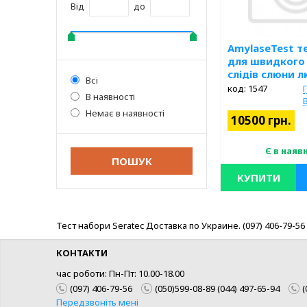
Від
до
AmylaseTest т
для швидкого
слідів слюни 
Всі
код: 1547
В наявності
Немає в наявності
10500 грн.
Є в наяв
КУПИТИ
Хроматографічний те
швидкого виявлення
Тест набори Seratec Доставка по Украине. (097) 406-79-5
людини при проведен
біологічних експерти
КОНТАКТИ
час роботи: Пн-Пт: 10.00-18.00
(097) 406-79-56
(050)599-08-89 (044) 497-65-94
(
Передзвоніть мені