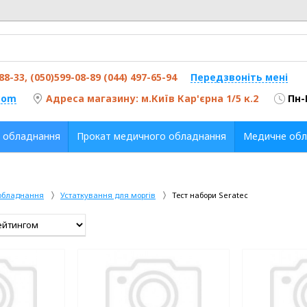
-88-33, (050)599-08-89 (044) 497-65-94
Передзвоніть мені
com
Адреса магазину: м.Київ Кар'єрна 1/5 к.2
Пн-
 обладнання
Прокат медичного обладнання
Медичне обл
обладнання
Устаткування для моргів
Тест набори Seratec