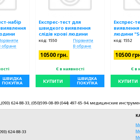
ест-набір
Експрес-тест для
Експрес-т
 виявлення
швидкого виявлення
виявлення 
людини
слідів крові людини
людини "S
"Seratec HemDirect"
Semiquant
Порівняти
код: 1550
Порівняти
код: 1552
В обране
В обране
10500 грн.
10500 гр
ності
Є в наявності
Є в 
ШВИДКА
ШВИДКА
КУПИТИ
КУПИТИ
ПОКУПКА
ПОКУПКА
ст для
 слідів слюни
6 ,(093) 624-88-33, (050)599-08-89 (044) 497-65-94. медицинские инс
ні судово-
з.
К
М
М
093) 624-88-33
М