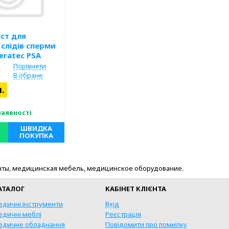
ест для
слідів сперми
eratec PSA
"
Порівняти
В обране
н.
наявності
ШВИДКА
ПОКУПКА
трументы, медицинская мебель, медицинское оборудование.
АТАЛОГ
КАБІНЕТ КЛІЄНТА
едичні інструменти
Вхід
едичні меблі
Реєстрація
едичне обладнання
Повідомити про помилку