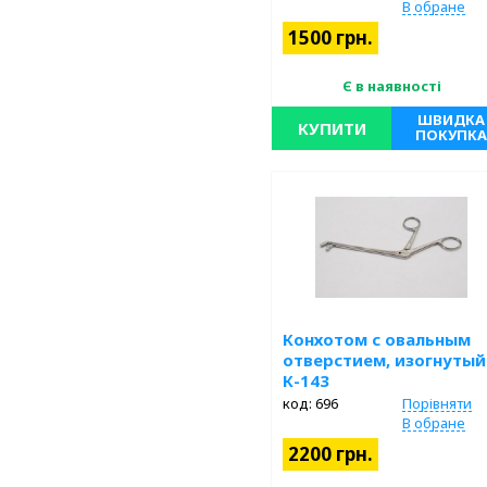
В обране
1500 грн.
Є в наявності
ШВИДКА
КУПИТИ
ПОКУПКА
Нержавеющая сталь. Длина 190
мм, 7 ½”. Рабочая часть 3х 14 мм.
Конхотом с овальным
отверстием, изогнутый
К-143
код: 696
Порівняти
В обране
2200 грн.