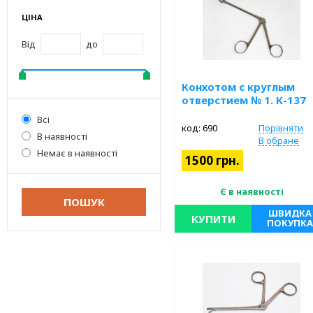
ЦІНА
Від
до
Конхотом с круглым
отверстием № 1. К-137
Всі
код: 690
Порівняти
В наявності
В обране
Немає в наявності
1500 грн.
Є в наявності
ШВИДКА
КУПИТИ
ПОКУПКА
Нержавеющая сталь. Длина 189
мм, 7 ½”. Диаметр 9,4 мм.