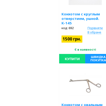
Конхотом с круглым
отверстием, ушной.
К-145
код: 692
Порівняти
В обране
1500 грн.
Є в наявності
ШВИДКА
КУПИТИ
ПОКУПКА
Нержавеющая сталь. Длина 143 
, 5 ½”. Ширина рабочей части Ø 2,
мм .
Конхотом с овальным