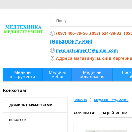
(097) 406-79-56 ,(093) 624-88-33, (05
Передзвоніть мені
medinstrument1@gmail.com
Адреса магазину: м.Київ Кар'єрна 
Медичні
Медичні
Медичне
Прок
інструменти
меблі
обладнання
о
Конхотом
Головна
Медичні інструменти
ДОБІР ЗА ПАРАМЕТРАМИ
СОРТУВАТИ:
ВСЬОГО 9