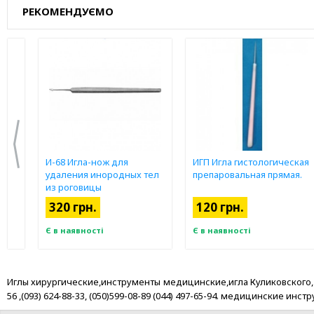
РЕКОМЕНДУЄМО
ые
И-68 Игла-нож для
ИГП Игла гистологическая
ного
удаления инородных тел
препаровальная прямая.
лю).
из роговицы
320 грн.
120 грн.
Є в наявності
Є в наявності
Иглы хирургические,инструменты медицинские,игла Куликовского, Кие
56 ,(093) 624-88-33, (050)599-08-89 (044) 497-65-94. медицинские 