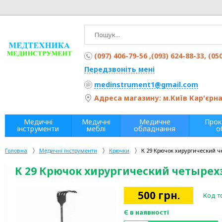
(097) 406-79-56 ,(093) 624-88-33, (05
Передзвоніть мені
medinstrument1@gmail.com
Адреса магазину: м.Київ Кар'єрна 
Медичні
Медичні
Медичне
Прок
інструменти
меблі
обладнання
о
Головна
Медичні інструменти
Крючки
К 29 Крючок хирургический 
К 29 Крючок хирургический четырех
500
грн.
Код т
Є в наявності