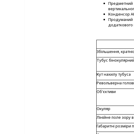
Предметний 
вертикальног
Конденсор Аб
Продуманий е
додаткового 
Збільшення, кратні
Тубус бінокулярни
Кут нахилу тубуса
Револьверна голов
Об'єктиви
Окуляр
Лінійне поле зору 
Габаритні розміри 