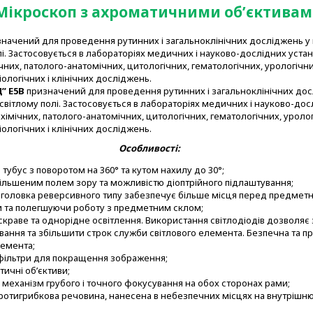
Мікроскоп з ахроматичними об’єктива
начений для проведення рутинних і загальноклінічних досліджень у
олі. Застосовується в лабораторіях медичних і науково-дослідних уста
чних, патолого-анатомічних, цитологічних, гематологічних, урологічни
ологічних і клінічних досліджень.
Д
”
E
5
B
призначений для проведення рутинних і загальноклінічних дос
 світлому полі. Застосовується в лабораторіях медичних і науково-до
хімічних, патолого-анатомічних, цитологічних, гематологічних, уролог
ологічних і клінічних досліджень.
Особливості:
тубус з поворотом на 360° та кутом нахилу до 30°;
більшеним полем зору та можливістю діоптрійного підлаштування;
головка реверсивного типу забезпечує більше місця перед предмет
 та полегшуючи роботу з предметним склом;
скраве та однорідне освітлення. Використання світлодіодів дозволя
ання та збільшити строк служби світлового елемента. Безпечна та пр
лемента;
офільтри для покращення зображення;
тичні об’єктиви;
 механізм грубого і точного фокусування на обох сторонах рами;
ротигрибкова речовина, нанесена в небезпечних місцях на внутрішн