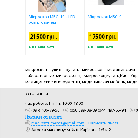
Мікроскоп МБС-10 з LED
Мікроскоп МБС-9
освітлювачем
21500 грн.
17500 грн.
Є в наявності
Є в наявності
микроскоп купить, купить микроскоп, медицинский
лабораторные микроскопы, микроскоп,купить,Киев,Украин
медицинские инструменты, медицинская мебель, меди
КОНТАКТИ
час роботи: Пн-Пт: 10.00-18.00
(097) 406-79-56
(050)599-08-89 (044) 497-65-94
(
Передзвоніть мені
medinstrument1@gmail.com
Написати листа
Адреса магазину: м.Київ Кар'єрна 1/5 к.2
КУПИТИ
КУПИТИ