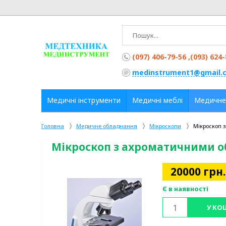
(097) 406-79-56 ,(093) 624
medinstrument1@gmail.
Медичні інструменти
Медичні меблі
Медичне
Головна
Медичне обладнання
Мікроскопи
Мікроскоп 
Мікроскоп з ахроматичними о
20000
грн.
Є в наявності
У КО