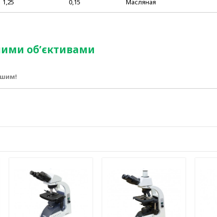
1,25
0,15
Масляная
ними об’єктивами
ршим!