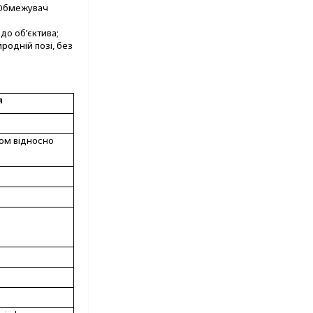
 Обмежувач
до об’єктива;
одній позі, без
я
том відносно