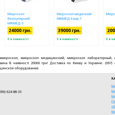
Мікроскоп
Мікроскоп медичний
Мікр
бінокулярний
МІКМЕД 6 вар.7
МІКМЕД-5
24000 грн.
39000 грн.
200
Є в наявності
Є в наявності
Є в н
 микроскоп, микроскоп медицинский, микроскоп лабораторный, 
а В наявності 20000 грн! Доставка по Киеву и Украине. (097) 406-7
цинское оборудование.
К
М
М
093) 624-88-33
М
П
о
КУПИТИ
КУПИТИ
М