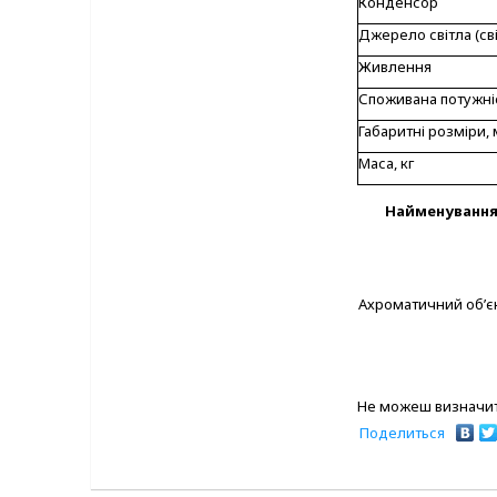
Конденсор
Джерело світла (св
Живлення
Споживана потужніс
Габаритні розміри,
Маса, кг
Найменуванн
Ахроматичний об’є
Не можеш визначит
Поделиться