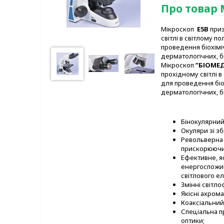
Про товар 
Мікроскоп
E
5
B
приз
світлі в світлому п
проведення біохімі
дерматологічних, бі
Мікроскоп
”
БІОМЕ
прохідному світлі в
для проведення біо
дерматологічних, бі
Бінокулярний 
Окуляри зі з
Револьверна 
прискорюючи
Ефективне, я
енергоспожив
світлового е
Змінні світл
Якісні ахрома
Коаксіальний
Спеціальна п
оптики;