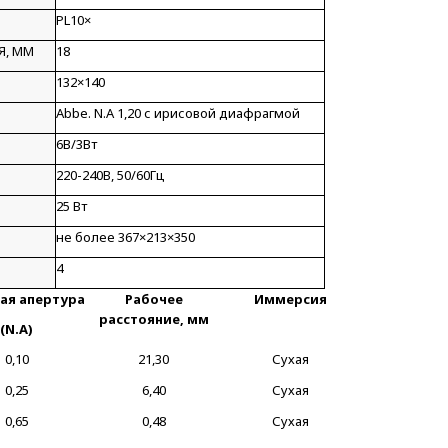
PL10×
Я, ММ
18
132×140
Abbe. N.A 1,20 с ирисовой диафрагмой
6В/3Вт
220-240В, 50/60Гц
25 Вт
не более 367×213×350
4
ая апертура
Рабочее
Иммерсия
расстояние, мм
(N.A)
0,10
21,30
Сухая
0,25
6,40
Сухая
0,65
0,48
Сухая