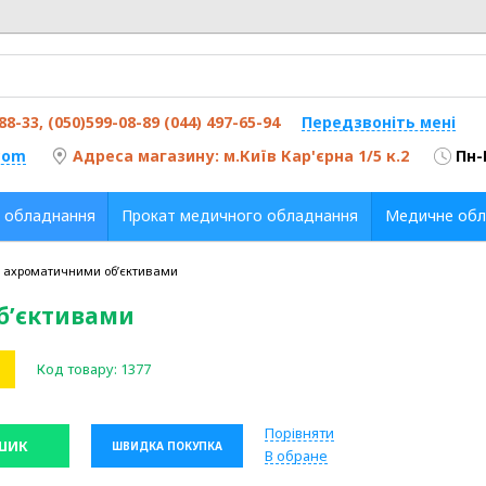
-88-33, (050)599-08-89 (044) 497-65-94
Передзвоніть мені
com
Адреса магазину: м.Київ Кар'єрна 1/5 к.2
Пн-
 обладнання
Прокат медичного обладнання
Медичне обл
з ахроматичними об’єктивами
б’єктивами
Код товару:
1377
Порівняти
ШИК
ШВИДКА ПОКУПКА
В обране