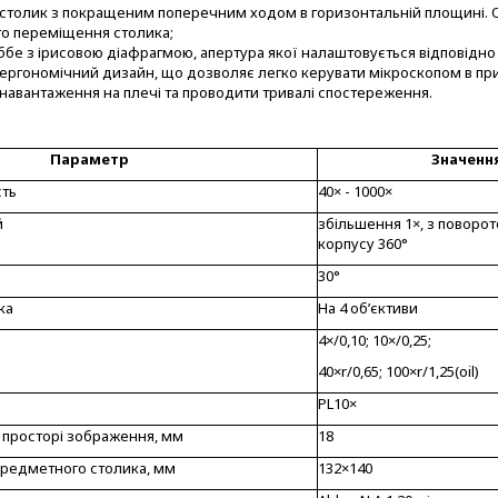
столик з покращеним поперечним ходом в горизонтальній площині.
о переміщення столика;
бе з ірисовою діафрагмою, апертура якої налаштовується відповідно 
ргономічний дизайн, що дозволяє легко керувати мікроскопом в прир
навантаження на плечі та проводити тривалі спостереження.
Параметр
Значенн
сть
40× - 1000×
й
збільшення 1×, з поворо
корпусу 360°
30°
ка
На 4 об’єктиви
4×/0,10; 10×/0,25;
40×r/0,65; 100×r/1,25(oil)
PL10×
в просторі зображення, мм
18
предметного столика, мм
132×140