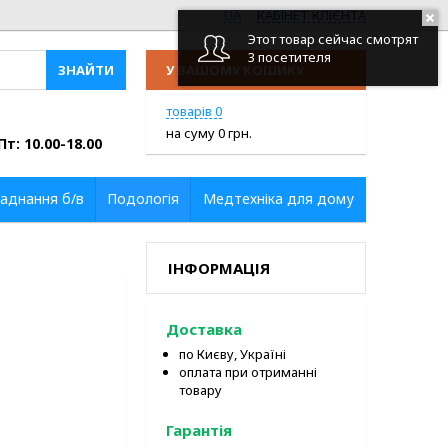
UA
КАБІНЕТ КЛІЄНТА
Этот товар сейчас смотрят
3 посетителя
У ВАШОМУ КОШИКУ
ПЕРЕЙТИ У КОШИК
товарів
0
на суму
0
грн.
Пт: 10.00-18.00
аднання б/в
Подологія
Медтехніка для дому
ІНФОРМАЦІЯ
Доставка
по Києву, Україні
оплата при отриманні
товару
Гарантія