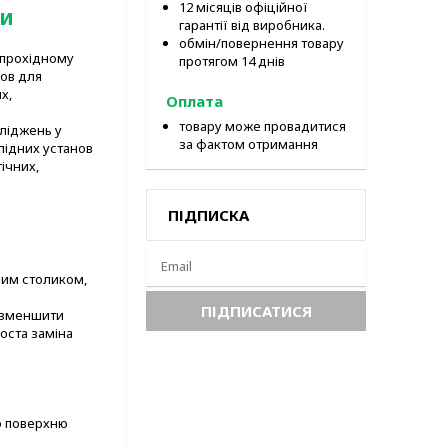
12 місяців офіційної
ми
гарантії від виробника.
обмін/повернення товару
 прохідному
протягом 14 днів
нов для
х,
Оплата
товару може провадитися
ліджень у
за фактом отримання
слідних установ
ічних,
ПІДПИСКА
ним столиком,
є зменшити
оста заміна
ю поверхню