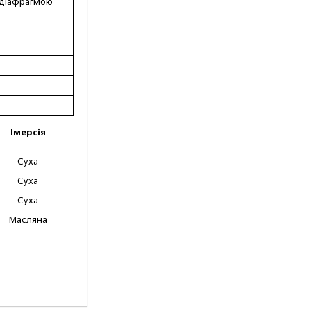
ю діафрагмою
Імерсія
Суха
Суха
Суха
Масляна