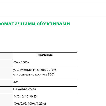
хроматичними об’єктивами
Значение
40× - 1000×
увеличение 1×, с поворотом
относительно корпуса 360°
30°
На 4 объектива
4×/0,10; 10×/0,25;
40×r/0,65; 100×r/1,25(oil)