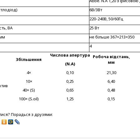
Abbe. N.A 1,20 з ірисово
ітлодіод)
6В/3Вт
220-240В, 50/60Гц
ть, ВА
25 Вт
 мм
не більше 367×213×350
4
Числова апертура
Робоча відстань,
я
Збільшення
мм
(N.A)
4×
0,10
21,30
10×
0,25
6,40
ктив
40× (S)
0,65
0,48
100× (S.oil)
1,25
0,15
ися? Порадься з друзями: