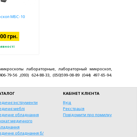
оскоп МБС-10
00 грн.
аявності
микроскопы лабораторные, лабораторный микроскоп,
9-56 ,(093) 624-88-33, (050)599-08-89 (044) 497-65-94.
АТАЛОГ
КАБІНЕТ КЛІЄНТА
едичні інструменти
Вхід
едичні меблі
Реєстрація
едичне обладнання
Повідомити про помилку
рокат медичного
бладнання
КУПИТИ
едичне обладнання б/