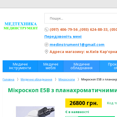
(097) 406-79-56 ,(093) 624-88-33, (05
Передзвоніть мені
medinstrument1@gmail.com
Адреса магазину: м.Київ Кар'єрна 
Медичні
Медичні
Медичне
Прок
інструменти
меблі
обладнання
о
Головна
Медичне обладнання
Мікроскопи
Мікроскоп E5B з планах
Мікроскоп E5B з планахроматичними
26800
грн.
Код т
Є в наявності