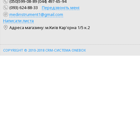
(050)599-08-89 (044) 497-65-94
(093) 624-88-33
Передзвоніть мені
medinstrument1@gmail.com
КУПИТИ
КУПИТИ
Написати листа
Адреса магазину: м.Київ Кар'єрна 1/5 к.2
ШВИДКА ПОКУПКА
ШВИДКА ПОКУПКА
COPYRIGHT © 2010-2018
CRM-СИСТЕМА ONEBOX