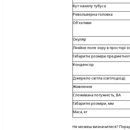
Кут нахилу тубуса
Револьверна головка
Об'єктиви
Окуляр
Лінійне поле зору в просторі 
Габаритні розміри предметног
Конденсор
Джерело світла (світлодіод)
Живлення
Споживана потужність, ВА
Габаритні розміри, мм
Маса, кг
Не можеш визначитися? Порад