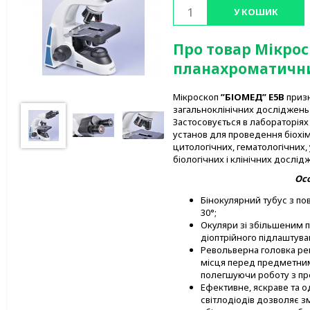
У КОШИК
Про товар Мікрос
планахроматичн
Мікроскоп
”
БІОМЕД
”
E
5
B
призн
загальноклінічних досліджень у
Застосовується в лабораторія
установ для проведення біохім
цитологічних, гематологічних,
біологічних і клінічних дослід
Осо
Бінокулярний тубус з по
30°;
Окуляри зі збільшеним 
діоптрійного підлаштува
Револьверна головка ре
місця перед предметни
полегшуючи роботу з п
Ефективне, яскраве та о
світлодіодів дозволяє 