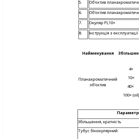
5.
Об’єктив планахроматичн
6.
Об’єктив планахроматичн
7.
Окуляр PL10×
8.
Інструкція з експлуатації
Найменування
Збільшен
4×
10×
Планахроматичний
об’єктив
40×
100× (oil
Параметр
Збільшення, кратність
Тубус бінокулярний