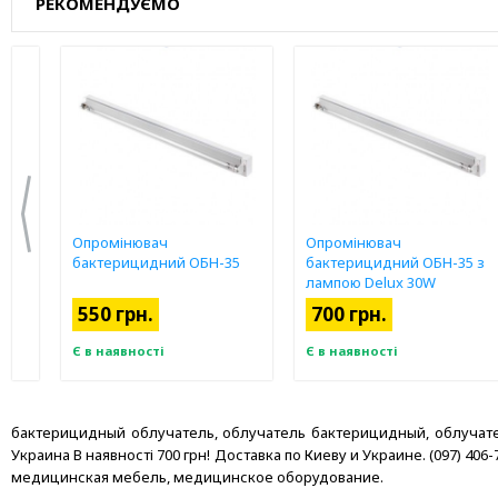
РЕКОМЕНДУЄМО
Опромінювач
Опромінювач
50 з
бактерицидний ОБН-35
бактерицидний ОБН-35 з
лампою Delux 30W
550 грн.
700 грн.
Є в наявності
Є в наявності
бактерицидный облучатель, облучатель бактерицидный, облучател
Украина В наявності 700 грн! Доставка по Киеву и Украине. (097) 406-
медицинская мебель, медицинское оборудование.