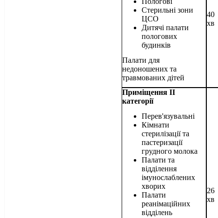
Пологові
Стерильні зони
40
ЦСО
хв
Дитячі палати
пологових
будинків
Палати для
недоношених та
травмованих дітей
Приміщення ІІ
категорії
Перев'язувальні
Кімнати
стерилізації та
пастеризації
грудного молока
Палати та
відділення
імунослаблених
хворих
26
Палати
хв
реанімаційних
відділень