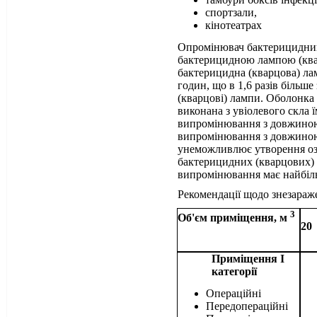
спортзали,
кінотеатрах
Опромінювач бактерицидни
бактерицидною лампою (ква
бактерицидна (кварцова) ла
годин, що в 1,6 разів більше
(кварцові) лампи. Оболонка
виконана з увіолевого скла ї
випромінювання з довжиною 
випромінювання з довжиною
унеможливлює утворення озо
бактерицидних (кварцових) 
випромінювання має найбіл
Рекомендації щодо знезараж
3
Об'єм приміщення, м
20
Приміщення І
категорії
Операційні
Передопераційні