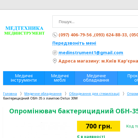
(097) 406-79-56 ,(093) 624-88-33, (05
Передзвоніть мені
medinstrument1@gmail.com
Адреса магазину: м.Київ Кар'єрна 
Медичні
Медичні
Медичне
Прок
інструменти
меблі
обладнання
о
Головна
Медичне обладнання
Обладнання для стерилізації
Опром
бактерицидний ОБН-35 з лампою Delux 30W
Опромінювач бактерицидний ОБН-35
700
грн.
Код т
Є в наявності