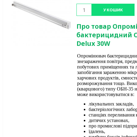
У КОШИК
Про товар Опром
бактерицидний О
Delux 30W
Опромінювач бактерицидний
знезараження повітря, предм
побутових приміщеннях та л
запобігання зараженню мікр
харчових продуктів, ємносте
розморожування тощо. Вико
(кварцового) типу ОБН-35 н
може використовуватися в:
лікувальних закладів,
бактеріологічних лабор
станціях переливання 
дитячих установах,
про ­промислові підпр
їдалень,
тамбури боксів інфекц