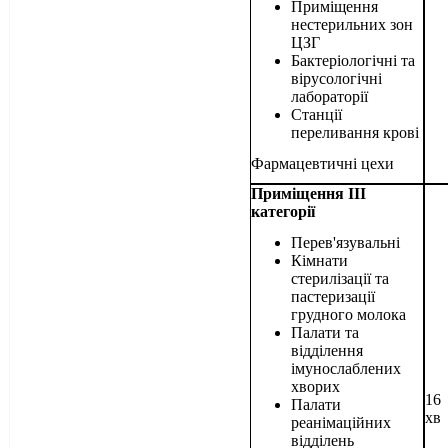
Приміщення
нестерильних зон
ЦЗГ
Бактеріологічні та
вірусологічні
лабораторії
Станції
переливання крові
Фармацевтичні цехи
Приміщення ІІІ
категорії
Перев'язувальні
Кімнати
стерилізації та
пастеризації
грудного молока
Палати та
відділення
імунослаблених
хворих
16
Палати
хв
реанімаційних
відділень