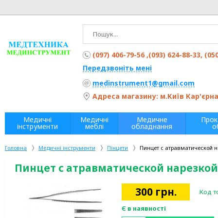
(097) 406-79-56 ,(093) 624-88-33, (05
Передзвоніть мені
medinstrument1@gmail.com
Адреса магазину: м.Київ Кар'єрна 
Медичні
Медичні
Медичне
Прок
інструменти
меблі
обладнання
о
Головна
Медичні інструменти
Пінцети
Пинцет с атравматической на
Пинцет с атравматической нарезкой,
300
грн.
Код т
Є в наявності