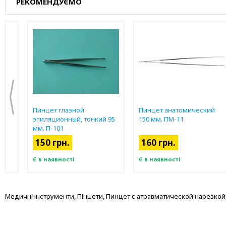
РЕКОМЕНДУЄМО
й
Пинцет глазной
Пинцет анатомический
м.
эпиляционный, тонкий 95
150 мм. ПМ-11
мм. П-101
150 грн.
160 грн.
Є в наявності
Є в наявності
Медичні інструменти, Пінцети, Пинцет с атравматической нарезкой,