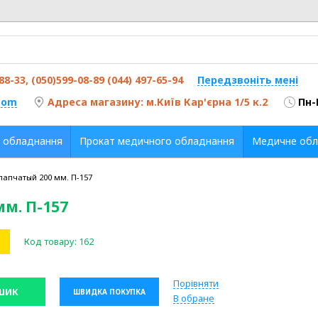
-88-33, (050)599-08-89 (044) 497-65-94
Передзвоніть мені
com
Адреса магазину: м.Київ Кар'єрна 1/5 к.2
Пн-
 обладнання
Прокат медичного обладнання
Медичне обл
лапчатый 200 мм. П-157
м. П-157
Код товару:
162
Порівняти
ШИК
ШВИДКА ПОКУПКА
В обране