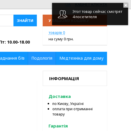
UA
КАБІНЕТ КЛІЄНТА
Этот товар сейчас смотрят
4 посетителя
У ВАШОМУ КОШИКУ
ПЕРЕЙТИ У КОШИК
товарів
0
на суму
0
грн.
Пт: 10.00-18.00
аднання б/в
Подологія
Медтехніка для дому
ІНФОРМАЦІЯ
Доставка
по Києву, Україні
оплата при отриманні
товару
Гарантія