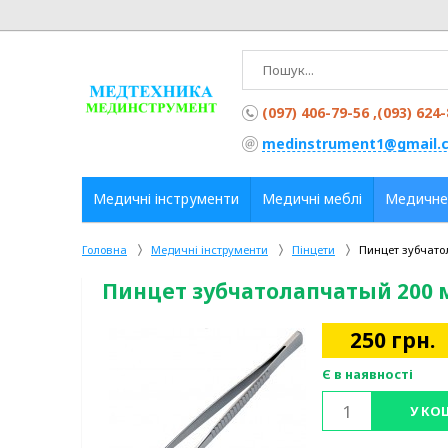
(097) 406-79-56 ,(093) 624
medinstrument1@gmail.
Медичні інструменти
Медичні меблі
Медичне
Головна
Медичні інструменти
Пінцети
Пинцет зубчато
Пинцет зубчатолапчатый 200 м
250
грн.
Є в наявності
У КО