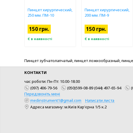
Пинцет хирургический,
Пинцет хирургический,
250 мм. ПМ-10
200 мм. ПМ-9
150 грн.
150 грн.
Є в наявності
Є в наявності
Пинцет зубчатолапчатый, пинцет ложкообразный, пинцет
КОНТАКТИ
час роботи: Пн-Пт: 10.00-18.00
(097) 406-79-56
(050)599-08-89 (044) 497-65-94
(
Передзвоніть мені
medinstrument1@gmail.com
Написати листа
Адреса магазину: м.Київ Кар'єрна 1/5 к.2
КУПИТИ
КУПИТИ
ШВИДКА ПОКУПКА
ШВИДКА ПОКУПКА