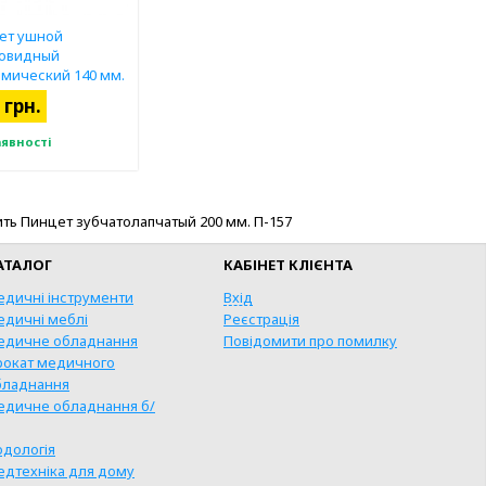
ет ушной
овидный
омический 140 мм.
 грн.
аявності
ть Пинцет зубчатолапчатый 200 мм. П-157
АТАЛОГ
КАБІНЕТ КЛІЄНТА
едичні інструменти
Вхід
едичні меблі
Реєстрація
едичне обладнання
Повідомити про помилку
рокат медичного
бладнання
едичне обладнання б/
КУПИТИ
одологія
едтехніка для дому
ВИДКА ПОКУПКА