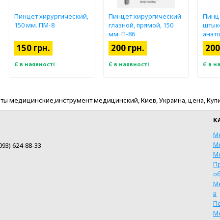
Пинцет хирургический,
Пинцет хирургический
Пинц
150 мм. ПМ-8
глазной, прямой, 150
штык
мм. П-86
анат
П-85
150 грн.
200 грн.
200
Є в наявності
Є в наявності
Є в н
ы медицинские,инструмент медицинский, Киев, Украина, цена, Купи
К
М
М
093) 624-88-33
М
П
о
М
в
КУПИТИ
КУПИТИ
П
М
ШВИДКА ПОКУПКА
ШВИДКА ПОКУПКА
Ш