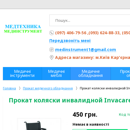
(097) 406-79-56 ,(093) 624-88-33, (05
Передзвоніть мені
medinstrument1@gmail.com
Адреса магазину: м.Київ Кар'єрна 
Медичні
Медичні
Медичне
Прок
інструменти
меблі
обладнання
о
Головна
Прокат медичного обладнання
Прокат коляски инвалидной In
Прокат коляски инвалидной Invacar
450
грн.
Код т
Немає в наявності