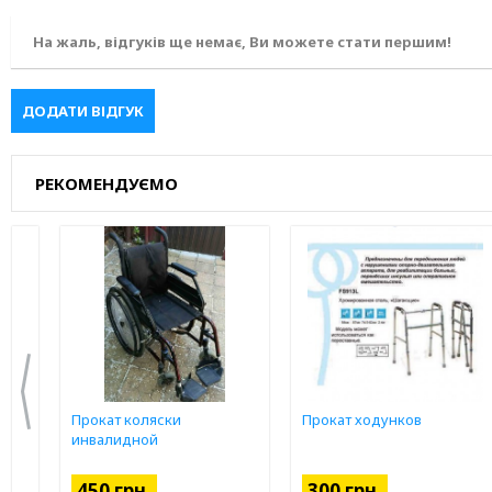
На жаль, відгуків ще немає, Ви можете стати першим!
ДОДАТИ ВІДГУК
РЕКОМЕНДУЄМО
а
Прокат коляски
Прокат ходунков
инвалидной
450 грн.
300 грн.