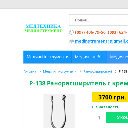
(097) 406-79-56 ,(093) 624
medinstrument1@gmail.
Медичні інструменти
Медичні меблі
Медичне
Головна
Медичні інструменти
Ранорозширювачі
Р-138
Р-138 Ранорасширитель с крем
3700
грн.
Є в наявності
У КО