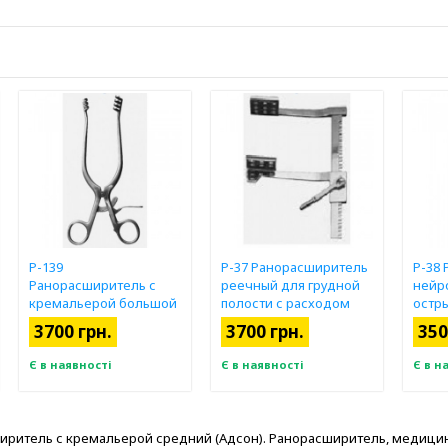
Р-139
Р-37 Ранорасширитель
Р-38
Ранорасширитель с
реечный для грудной
нейр
кремальерой большой
полости с расходом
остр
(Адсон).
зеркал до 209 мм
3700 грн.
3700 грн.
350
Є в наявності
Є в наявності
Є в н
иритель с кремальерой средний (Адсон). Ранорасширитель, медицинс