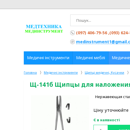
(097) 406-79-56 ,(093) 624
medinstrument1@gmail.
Медичні інструменти
Медичні меблі
Медичне
Головна
Медичні інструменти
Щипці медичні, Кусачки
Щ-141б Щипцы для наложения 
Нержавеющая сталь.
Ціну уточнюйте
Є в наявності