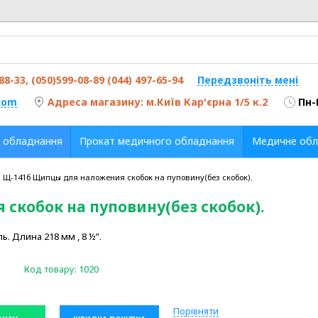
-88-33, (050)599-08-89 (044) 497-65-94
Передзвоніть мені
com
Адреса магазину: м.Київ Кар'єрна 1/5 к.2
Пн-
 обладнання
Прокат медичного обладнання
Медичне обл
Щ-141б Щипцы для наложения скобок на пуповину(без скобок).
скобок на пуповину(без скобок).
 Длина 218 мм , 8 ½”.
Код товару:
1020
Порівняти