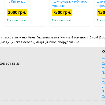
по Листону .
полукруглыми губками,
шарн
мощные.
пере
овал
2000 грн.
7500 грн.
130
изогн
плоск
Є в наявності
Є в наявності
Є в н
ое зеркало, Киев, Украина, цена, Купить В наявності 0 грн! Доставка
нты, медицинская мебель, медицинское оборудование.
К
М
М
093) 624-88-33
М
П
о
М
КУПИТИ
КУПИТИ
в
П
ШВИДКА ПОКУПКА
ШВИДКА ПОКУПКА
Ш
М