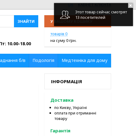
UA
КАБІНЕТ КЛІЄНТА
Этот товар сейчас смотрят
13 посетителей
У ВАШОМУ КОШИКУ
ПЕРЕЙТИ У КОШИК
товарів
0
на суму
0
грн.
Пт: 10.00-18.00
аднання б/в
Подологія
Медтехніка для дому
ІНФОРМАЦІЯ
Доставка
по Києву, Україні
оплата при отриманні
товару
Гарантія