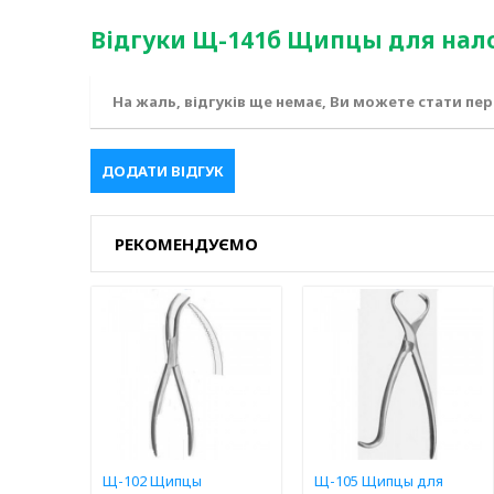
Відгуки Щ-141б Щипцы для нало
На жаль, відгуків ще немає, Ви можете стати пе
ДОДАТИ ВІДГУК
РЕКОМЕНДУЄМО
Щ-102 Щипцы
Щ-105 Щипцы для