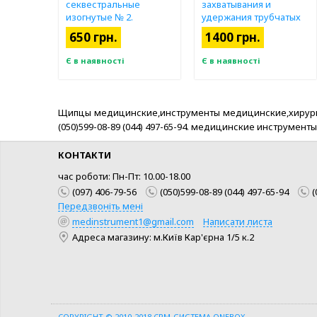
секвестральные
захватывания и
изогнутые № 2.
удержания трубчатых
костей .
650 грн.
1400 грн.
Є в наявності
Є в наявності
Щипцы медицинские,инструменты медицинские,хирургическ
(050)599-08-89 (044) 497-65-94. медицинские инструме
КОНТАКТИ
час роботи: Пн-Пт: 10.00-18.00
(097) 406-79-56
(050)599-08-89 (044) 497-65-94
(
Передзвоніть мені
medinstrument1@gmail.com
Написати листа
Адреса магазину: м.Київ Кар'єрна 1/5 к.2
КУПИТИ
КУПИТИ
ШВИДКА ПОКУПКА
ШВИДКА ПОКУПКА
COPYRIGHT © 2010-2018
CRM-СИСТЕМА ONEBOX