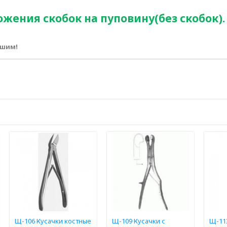
жения скобок на пуповину(без скобок).
ршим!
Щ-106 Кусачки костные
Щ-109 Кусачки с
Щ-11