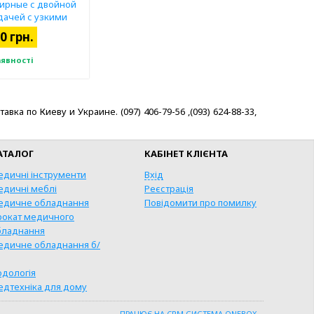
ирные с двойной
дачей с узкими
ьными губками,
0 грн.
утые по
ости (по Янсену).
аявності
 по Киеву и Украине. (097) 406-79-56 ,(093) 624-88-33,
АТАЛОГ
КАБІНЕТ КЛІЄНТА
едичні інструменти
Вхід
едичні меблі
Реєстрація
едичне обладнання
Повідомити про помилку
рокат медичного
бладнання
едичне обладнання б/
КУПИТИ
одологія
ВИДКА ПОКУПКА
едтехніка для дому
ПРАЦЮЄ НА
CRM СИСТЕМА ONEBOX