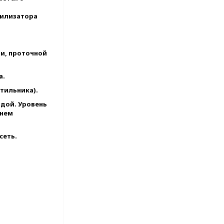
рилизатора
и, проточной
а.
тильника).
дой. Уровень
 нем
сеть.