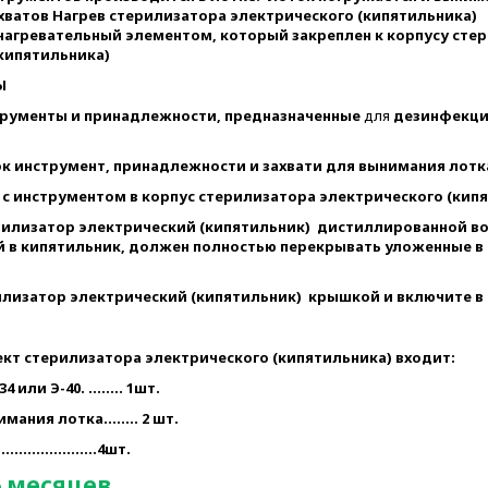
ватов Нагрев стерилизатора электрического (кипятильника)
нагревательный элементом, который закреплен к корпусу сте
кипятильника)
Ы
трументы и принадлежности, предназначенные
для
дезинфекци
ок инструмент, принадлежности и захвати для вынимания лотк
 с инструментом в корпус стерилизатора электрического (кипя
рилизатор электрический (кипятильник) дистиллированной во
й в кипятильник, должен полностью перекрывать уложенные в
илизатор электрический (кипятильник) крышкой и включите в 
кт стерилизатора электрического (кипятильника) входит:
 или Э-40. ........ 1шт.
мания лотка........ 2 шт.
……………………4шт.
 месяцев.