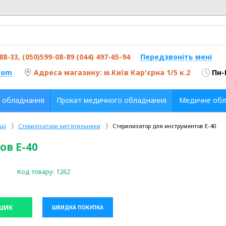
-88-33, (050)599-08-89 (044) 497-65-94
Передзвоніть мені
com
Адреса магазину: м.Київ Кар'єрна 1/5 к.2
Пн-
 обладнання
Прокат медичного обладнання
Медичне обл
ії
Стерилізатори кип'ятильники
Стерилизатор для инструментов Е-40
ов Е-40
Код товару:
1262
ШИК
ШВИДКА ПОКУПКА