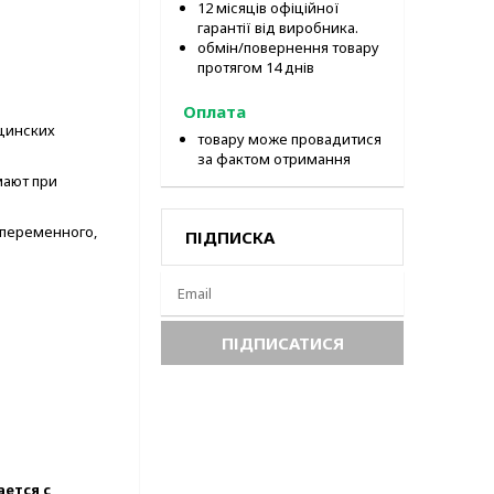
12 місяців офіційної
гарантії від виробника.
обмін/повернення товару
протягом 14 днів
Оплата
цинских
товару може провадитися
за фактом отримання
мают при
пере­менного,
ПІДПИСКА
ется с