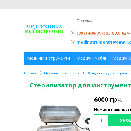
(097) 406-79-56 ,(093) 624
medinstrument1@gmail.
Медичні інструменти
Медичні меблі
Медичне
Головна
Медичне обладнання
Обладнання для стерилізац
Стерилизатор для инструмент
6000
грн.
Немає в наявності
У КО