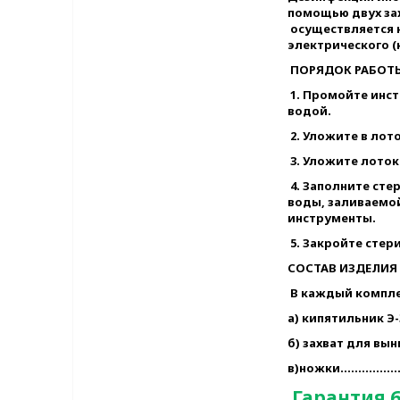
помощью двух зах
осуществляется 
электрического (
ПОРЯДОК РАБОТ
1. Промойте инс
водой.
2. Уложите в лот
3. Уложите лоток
4. Заполните сте
воды, заливаемо
инструменты.
5. Закройте стер
СОСТАВ ИЗДЕЛИЯ
В каждый компле
а) кипятильник Э-34
б) захват для выни
в)ножки……………
Гарантия 6