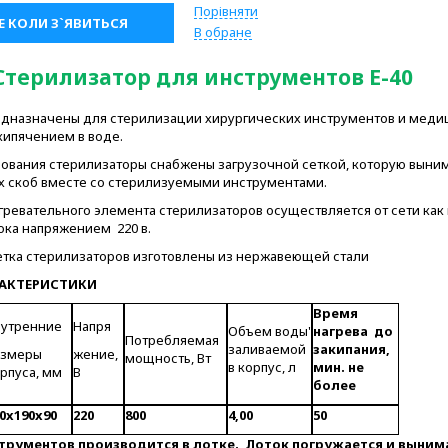
Порівняти
 КОЛИ З`ЯВИТЬСЯ
В обране
Стерилизатор для инструментов Е-40
дназначены для стерилизации хирургических инструментов и меди
ипячением в воде.
зования стерилизаторы снабжены загрузочной сеткой, которую выни
 скоб вместе со стерилизуемыми инструментами.
ревательного элемента стерилизаторов осуществляется от сети как 
тока напряжением 220 в.
сетка стерилизаторов изготовлены из нержавеющей стали
РАКТЕРИСТИКИ
Время
нутренние
Напря
Объем воды'
нагрева до
Потребляемая
заливаемой
закипания,
азмеры
жение,
мощность, Вт
в корпус, л
мин. не
рпуса, мм
В
более
0x190x90
220
800
4,00
50
рументов производится в лотке. Лоток погружается и вынима