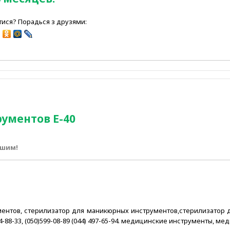
ися? Порадься з друзями:
рументов Е-40
ршим!
ментов, стерилизатор для маникюрных инструментов,стерилизатор д
) 624-88-33, (050)599-08-89 (044) 497-65-94. медицинские инструменты