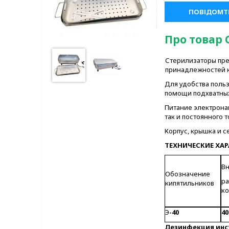
ПОВІДОМТЕ
Про товар 
Стерилизаторы пре
принадлежностей к
Для удобства поль
помощи подхватных
Питание электронаг
так и постоянного 
Корпус, крышка и 
ТЕХНИЧЕСКИЕ ХА
В
Обозначение
р
кипятильников
ко
Э
-40
40
Дезинфекция инст