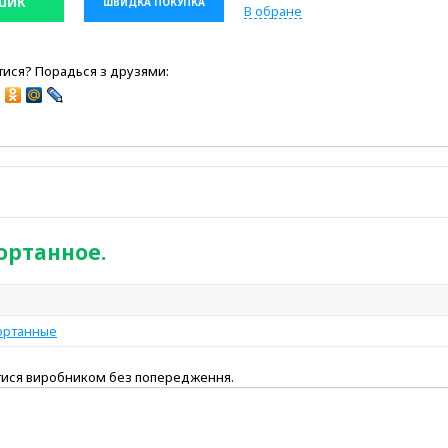
ШИК
ШВИДКА ПОКУПКА
В обране
ися? Порадься з друзями:
ортанное.
гортанные
атися виробником без попередження.