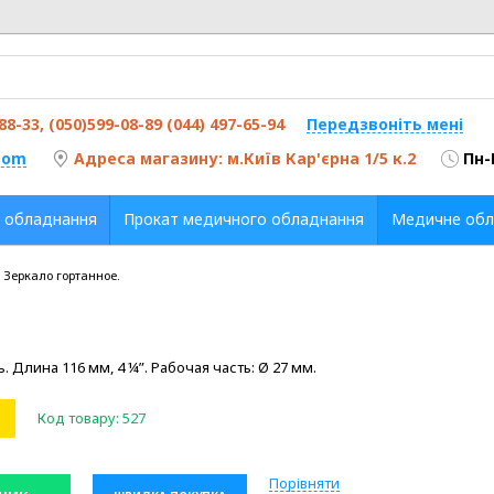
-88-33, (050)599-08-89 (044) 497-65-94
Передзвоніть мені
com
Адреса магазину: м.Київ Кар'єрна 1/5 к.2
Пн-
 обладнання
Прокат медичного обладнання
Медичне обл
 Зеркало гортанное.
 Длина 116 мм, 4 ¼”. Рабочая часть: Ø 27 мм.
Код товару:
527
Порівняти