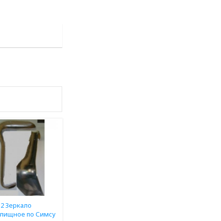
32 Зеркало
алищное по Симсу