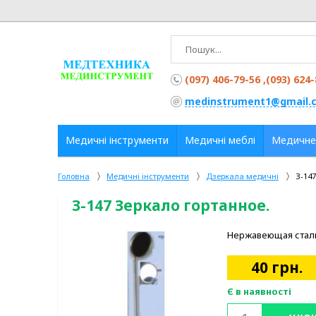
(097) 406-79-56 ,(093) 624
medinstrument1@gmail.
Медичні інструменти
Медичні меблі
Медичне
Головна
Медичні інструменти
Дзеркала медичні
З-147
З-147 Зеркало гортанное.
Нержавеющая сталь.
40
грн.
Є в наявності