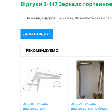
Відгуки З-147 Зеркало гортанное
На жаль, відгуків ще немає, Ви можете стати пе
ДОДАТИ ВІДГУК
РЕКОМЕНДУЄМО
АГ 9-18 Зеркало
АГ 9-29 Зеркало
влагалищное
влагалищное по Симсу