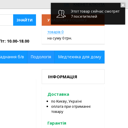
UA
КАБІНЕТ КЛІЄНТА
Этот товар сейчас смотрят
7 посетителей
У ВАШОМУ КОШИКУ
ПЕРЕЙТИ У КОШИК
товарів
0
на суму
0
грн.
Пт: 10.00-18.00
аднання б/в
Подологія
Медтехніка для дому
ІНФОРМАЦІЯ
Доставка
по Києву, Україні
оплата при отриманні
товару
Гарантія