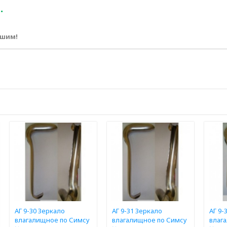
.
ршим!
АГ 9-30 Зеркало
АГ 9-31 Зеркало
АГ 9-
влагалищное по Симсу
влагалищное по Симсу
влаг