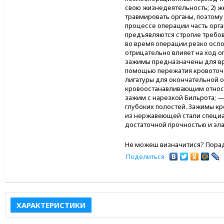
свою жизнедеятельность; 2) 
травмировать органы, поэтому
процессе операции часть орг
предъявляются строгие требов
во время операции резко осло
отрицательно влияет на ход 
зажимы предназначены для вр
помощью пережатия кровоточа
лигатуры для окончательной 
кровоостанавливающим относя
зажим с нарезкой Бильрота; —
глубоких полостей. Зажимы к
из нержавеющей стали специ
достаточной прочностью и эл
Не можеш визначитися? Порад
Поделиться
ХАРАКТЕРИСТИКИ