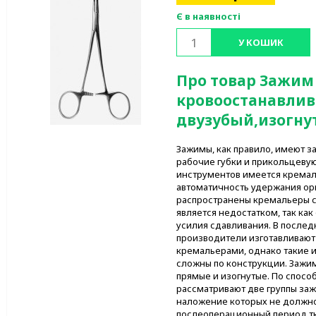
Є в наявності
У КОШИК
Про товар Зажим
кровоостанавлив
двузубый,изогну
Зажимы, как правило, имеют з
рабочие губки и прикольцевую
инструментов имеется кремал
автоматичность удержания орг
распространены кремальеры с
является недостатком, так как
усилия сдавливания. В после
производители изготавливают
кремальерами, однако такие 
сложны по конструкции. Зажи
прямые и изогнутые. По спосо
рассматривают две группы заж
наложение которых не должно 
послеоперационный период тк