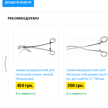
ДОДАТИ ВІДГУК
РЕКОМЕНДУЄМО
зажим медицинский для
Зажим медицинский для
почечной ножки, малый
лигатури отведения аорты
пл.
(Федорова)
из. детский №1;2, 190 мм
9
З-132
450 грн.
300 грн.
Є в наявності
Є в наявності