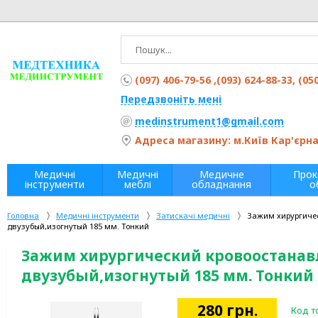
(097) 406-79-56 ,(093) 624-88-33, (05
Передзвоніть мені
medinstrument1@gmail.com
Адреса магазину: м.Київ Кар'єрна 
Медичні
Медичні
Медичне
Прок
інструменти
меблі
обладнання
о
Головна
Медичні інструменти
Затискачі медичні
Зажим хирургиче
двузубый,изогнутый 185 мм. Тонкий
Зажим хирургический кровоостанав
двузубый,изогнутый 185 мм. Тонкий
280
грн.
Код т