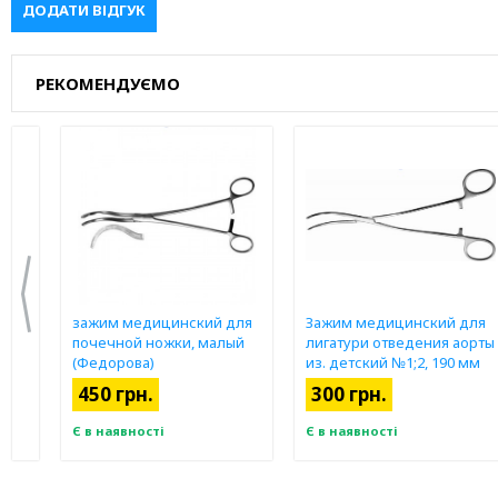
ДОДАТИ ВІДГУК
РЕКОМЕНДУЄМО
зажим медицинский для
Зажим медицинский для
почечной ножки, малый
лигатури отведения аорты
пл.
(Федорова)
из. детский №1;2, 190 мм
9
З-132
450 грн.
300 грн.
Є в наявності
Є в наявності