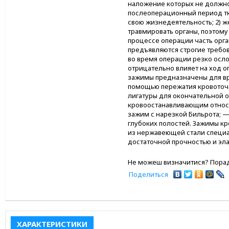
наложение которых не должно 
послеоперационный период тк
свою жизнедеятельность; 2) 
травмировать органы, поэтому
процессе операции часть орг
предъявляются строгие требов
во время операции резко осло
отрицательно влияет на ход 
зажимы предназначены для вр
помощью пережатия кровоточа
лигатуры для окончательной 
кровоостанавливающим относя
зажим с нарезкой Бильрота; —
глубоких полостей. Зажимы к
из нержавеющей стали специ
достаточной прочностью и эл
Не можеш визначитися? Порад
Поделиться
ХАРАКТЕРИСТИКИ