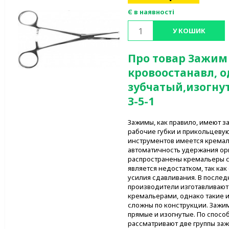
Є в наявності
У КОШИК
Про товар Зажи
кровоостанавл, о
зубчатый,изогнут
З-5-1
Зажимы, как правило, имеют з
рабочие губки и прикольцевую
инструментов имеется кремал
автоматичность удержания орг
распространены кремальеры с
является недостатком, так как
усилия сдавливания. В после
производители изготавливают
кремальерами, однако такие 
сложны по конструкции. Зажи
прямые и изогнутые. По спосо
рассматривают две группы заж