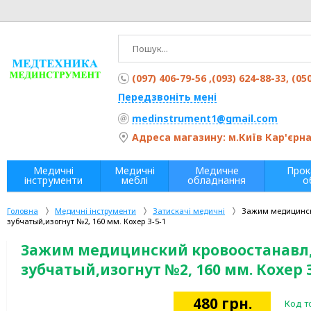
(097) 406-79-56 ,(093) 624-88-33, (05
Передзвоніть мені
medinstrument1@gmail.com
Адреса магазину: м.Київ Кар'єрна 
Медичні
Медичні
Медичне
Прок
інструменти
меблі
обладнання
о
Головна
Медичні інструменти
Затискачі медичні
Зажим медицински
зубчатый,изогнут №2, 160 мм. Кохер З-5-1
Зажим медицинский кровоостанавл,
зубчатый,изогнут №2, 160 мм. Кохер З
480
грн.
Код т