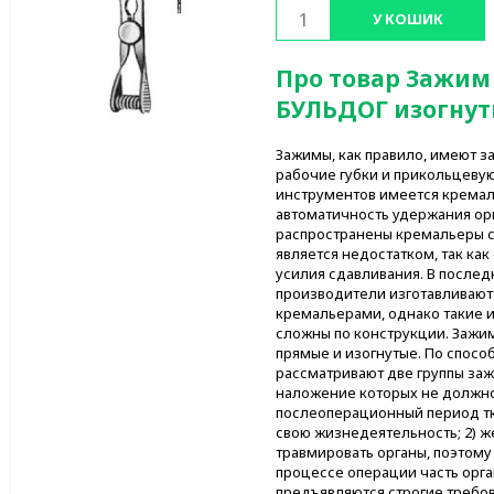
У КОШИК
Про товар Зажим
БУЛЬДОГ изогнут
Зажимы, как правило, имеют з
рабочие губки и прикольцевую
инструментов имеется кремал
автоматичность удержания орг
распространены кремальеры с
является недостатком, так как
усилия сдавливания. В после
производители изготавливают
кремальерами, однако такие 
сложны по конструкции. Зажи
прямые и изогнутые. По спосо
рассматривают две группы заж
наложение которых не должно 
послеоперационный период тк
свою жизнедеятельность; 2) 
травмировать органы, поэтому
процессе операции часть орг
предъявляются строгие требов