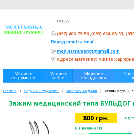
(097) 406-79-56 ,(093) 624-88-33, (05
Передзвоніть мені
medinstrument1@gmail.com
Адреса магазину: м.Київ Кар'єрна 
Медичні
Медичні
Медичне
Прок
інструменти
меблі
обладнання
о
Головна
Медичні інструменти
Затискачі медичні
Зажим медицинск
Зажим медицинский типа БУЛЬДОГ 
800
грн.
Код т
Є в наявності