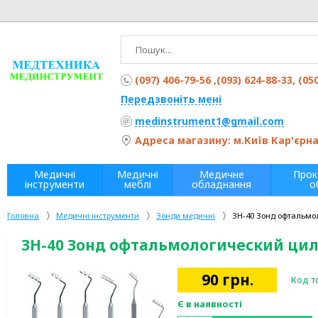
(097) 406-79-56 ,(093) 624-88-33, (05
Передзвоніть мені
medinstrument1@gmail.com
Адреса магазину: м.Київ Кар'єрна 
Медичні
Медичні
Медичне
Прок
інструменти
меблі
обладнання
о
Головна
Медичні інструменти
Зонди медичні
ЗН-40 Зонд офтальмо
ЗН-40 Зонд офтальмологический ци
90
грн.
Код т
Є в наявності