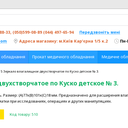
-88-33, (050)599-08-89 (044) 497-65-94
Передзвоніть мені
com
Адреса магазину: м.Київ Кар'єрна 1/5 к.2
Пн-
 обладнання
Прокат медичного обладнання
Медичне обл
-15 Зеркало влагалищное двухстворчатое по Куско детское № 3.
вухстворчатое по Куско детское № 3.
 Размер: (А)77х(В)101х(С)18 мм. Предназначено для расширения вла
атки при исследованиях, операциях и других манипуляциях.
Код товару:
510