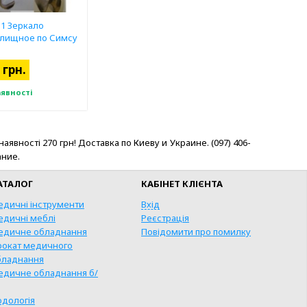
31 Зеркало
алищное по Симсу
 грн.
аявності
ності 270 грн! Доставка по Киеву и Украине. (097) 406-
ание.
АТАЛОГ
КАБІНЕТ КЛІЄНТА
едичні інструменти
Вхід
едичні меблі
Реєстрація
едичне обладнання
Повідомити про помилку
рокат медичного
бладнання
едичне обладнання б/
КУПИТИ
одологія
ВИДКА ПОКУПКА