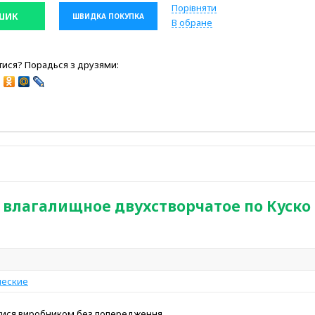
Порівняти
ШИК
ШВИДКА ПОКУПКА
В обране
ися? Порадься з друзями:
о влагалищное двухстворчатое по Куско
ческие
атися виробником без попередження.