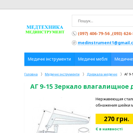
(097) 406-79-56 ,(093) 624
medinstrument1@gmail.
Медичні інструменти
Медичні меблі
Медичне
Головна
Медичні інструменти
Дзеркала медичні
АГ 9
АГ 9-15 Зеркало влагалищное д
Нержавеющая сталь.
обнажения шейки м
270
грн.
Є в наявності