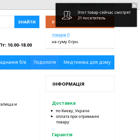
UA
КАБІНЕТ КЛІЄНТА
Этот товар сейчас смотрят
21 посетитель
У ВАШОМУ КОШИКУ
ПЕРЕЙТИ У КОШИК
товарів
0
на суму
0
грн.
Пт: 10.00-18.00
аднання б/в
Подологія
Медтехніка для дому
ІНФОРМАЦІЯ
Доставка
галища и
по Києву, Україні
оплата при отриманні
товару
Гарантія