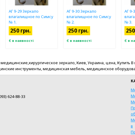
АГ 9-29 Зеркало
АГ 9-30 Зеркало
АГ 9-
влагалищное по Симсу
влагалищное по Симсу
влаг
№ 1.
№ 2.
№ 3.
250 грн.
250 грн.
250
Є в наявності
Є в наявності
Є в н
ицинские,хирургическое зеркало, Киев, Украина, цена, Купить В наяв
. медицинские инструменты, медицинская мебель, медицинское оборудов
К
М
М
093) 624-88-33
М
П
о
М
КУПИТИ
КУПИТИ
в
П
ШВИДКА ПОКУПКА
ШВИДКА ПОКУПКА
Ш