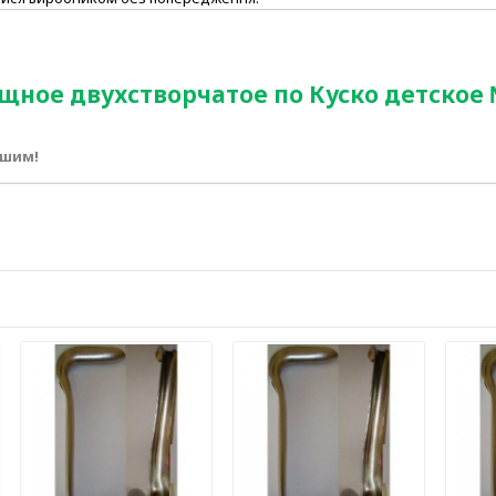
ищное двухстворчатое по Куско детское 
ршим!