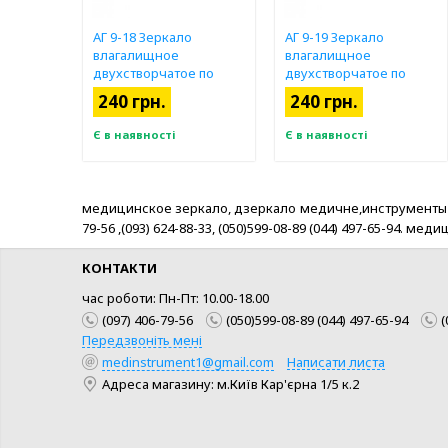
АГ 9-18 Зеркало
АГ 9-19 Зеркало
влагалищное
влагалищное
двухстворчатое по
двухстворчатое по
Куско № 2.
Куско № 3.
240 грн.
240 грн.
Є в наявності
Є в наявності
медицинское зеркало, дзеркало медичне,инструменты мед
79-56 ,(093) 624-88-33, (050)599-08-89 (044) 497-65-94
КОНТАКТИ
час роботи: Пн-Пт: 10.00-18.00
(097) 406-79-56
(050)599-08-89 (044) 497-65-94
(
Передзвоніть мені
medinstrument1@gmail.com
Написати листа
Адреса магазину: м.Київ Кар'єрна 1/5 к.2
КУПИТИ
КУПИТИ
ШВИДКА ПОКУПКА
ШВИДКА ПОКУПКА