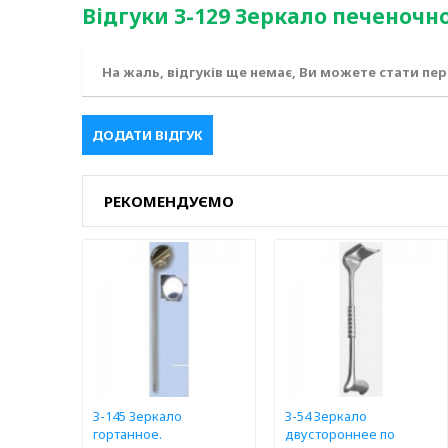
Відгуки З-129 Зеркало печеночно
На жаль, відгуків ще немає, Ви можете стати пе
ДОДАТИ ВІДГУК
РЕКОМЕНДУЄМО
З-145 Зеркало
З-54 Зеркало
гортанное.
двустороннее по