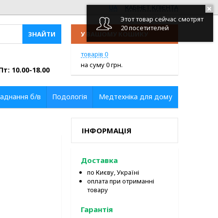
UA
КАБІНЕТ КЛІЄНТА
Этот товар сейчас смотрят
20 посетителей
У ВАШОМУ КОШИКУ
ПЕРЕЙТИ У КОШИК
товарів
0
на суму
0
грн.
Пт: 10.00-18.00
аднання б/в
Подологія
Медтехніка для дому
ІНФОРМАЦІЯ
Доставка
по Києву, Україні
оплата при отриманні
товару
Гарантія