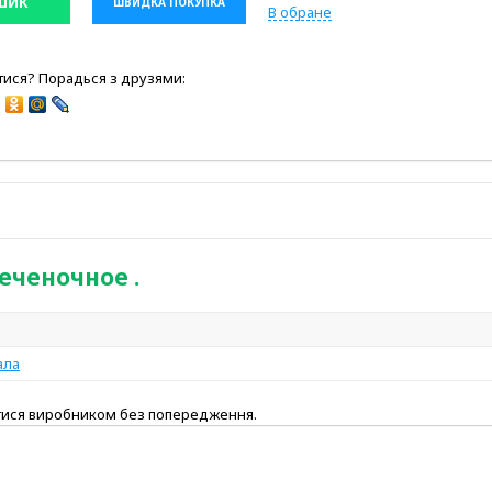
ШИК
ШВИДКА ПОКУПКА
В обране
ися? Порадься з друзями:
еченочное .
ала
атися виробником без попередження.