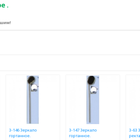
е .
ршим!
З-146 Зеркало
З-147 Зеркало
З-63 
гортанное.
гортанное.
рект