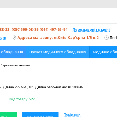
-88-33, (050)599-08-89 (044) 497-65-94
Передзвоніть мені
com
Адреса магазину: м.Київ Кар'єрна 1/5 к.2
Пн-
 обладнання
Прокат медичного обладнання
Медичне обл
9 Зеркало печеночное .
 Длина 255 мм , 10”. Длина рабочей части 100 мм.
Код товару:
522
Порівняти