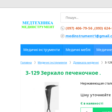
(097) 406-79-56 ,(093) 624
medinstrument1@gmail.
Медичні інструменти
Медичні меблі
Медичне
Головна
Медичні інструменти
Дзеркала медичні
З-12
З-129 Зеркало печеночное .
Нержавеющая сталь.
Ціну уточнюйте
Є в наявності