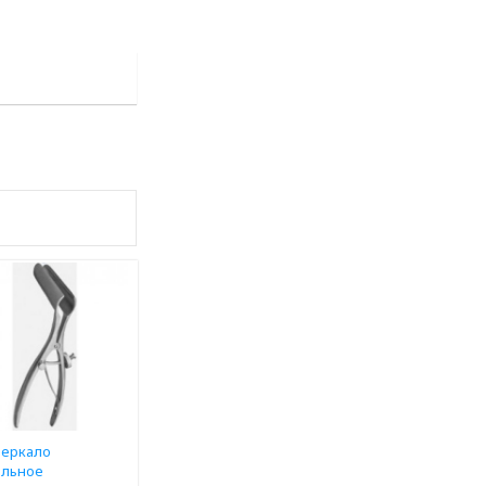
Зеркало
альное