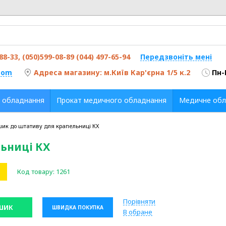
-88-33, (050)599-08-89 (044) 497-65-94
Передзвоніть мені
com
Адреса магазину: м.Київ Кар'єрна 1/5 к.2
Пн-
 обладнання
Прокат медичного обладнання
Медичне обл
ик до штативу для крапельниці КХ
ьниці КХ
Код товару:
1261
Порівняти
ШИК
ШВИДКА ПОКУПКА
В обране