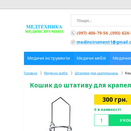
(097) 406-79-56 ,(093) 624
medinstrument1@gmail.
Медичні інструменти
Медичні меблі
Медичне
Головна
Медичні меблі
Штативи для крапельниць
Кош
Кошик до штативу для крапел
300
грн.
Є в наявності
У КО