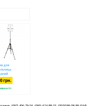
ив для
ельниць
даний
0 грн.
аявності
. (097) 406-79-56 ,(093) 624-88-33, (050)599-08-89 (044)