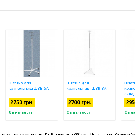
Штатив для
Штатив для
Штат
крапельниці ШВВ-5А
крапельниці ШВВ-3А
крап
скла
2750 грн.
2700 грн.
295
Є в наявності
Є в наявності
Є в н
у для крапельниці КХ В наявності 300 грн! Доставка по Киеву и Украине