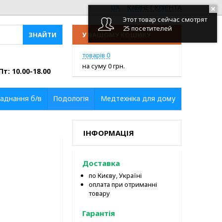
UA
КАБІНЕТ КЛІЄНТА
Этот товар сейчас смотрят
25 посетителей
У ВАШОМУ КОШИКУ
ПЕРЕЙТИ У КОШИК
товарів
0
на суму
0
грн.
Пт: 10.00-18.00
аднання б/в
Подологія
Медтехніка для дому
ІНФОРМАЦІЯ
Доставка
по Києву, Україні
оплата при отриманні
товару
Гарантія