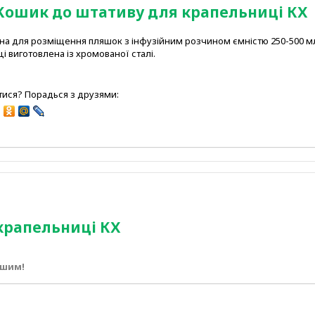
Кошик до штативу для крапельниці КХ
на для розміщення пляшок з інфузійним розчином ємністю 250-500 м
і виготовлена із хромованої сталі.
ися? Порадься з друзями:
крапельниці КХ
ршим!