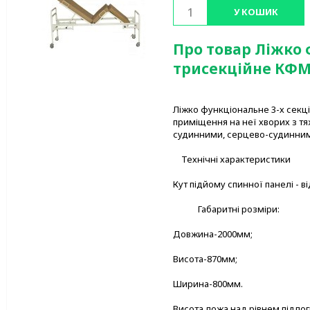
У КОШИК
Про товар Ліжко
трисекційне КФМ
Ліжко функціональне 3-х секц
приміщення на неї хворих з т
судинними, серцево-судинними
Технічні характеристики
Кут підйому спинної панелі - від
Габаритні розміри:
Довжина-2000мм;
Висота-870мм;
Ширина-800мм.
Висота ложа над рівнем підлог