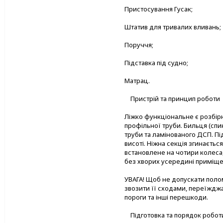
Пристосування Гусак;
Штатив для тривалих вливань;
Поруччя;
Підставка під судно;
Матрац.
Пристрій та принцип роботи
Ліжко функціональне є розбір
профільної труби. Бильця (спи
труби та ламінованого ДСП. Пі
висоті. Ніжна секція згинаєтьс
встановлене на чотири колеса
без хворих усередині приміще
УВАГА! Щоб не допускати полом
звозити її сходами, переїждж
пороги та інші перешкоди.
Підготовка та порядок робот