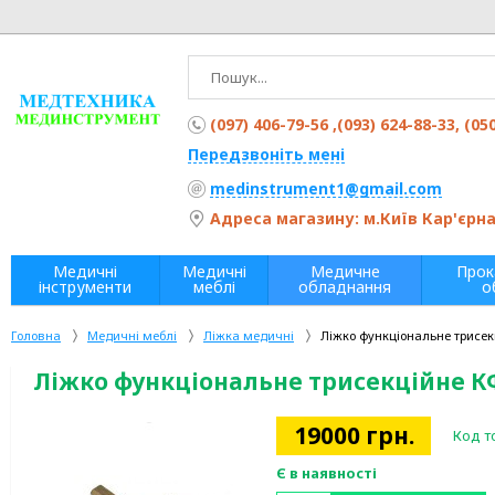
(097) 406-79-56 ,(093) 624-88-33, (05
Передзвоніть мені
medinstrument1@gmail.com
Адреса магазину: м.Київ Кар'єрна 
Медичні
Медичні
Медичне
Прок
інструменти
меблі
обладнання
о
Головна
Медичні меблі
Ліжка медичні
Ліжко функціональне трисе
Ліжко функціональне трисекційне К
19000
грн.
Код т
Є в наявності