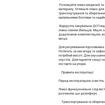
Розпакуйте ліжко медичне та з
матеріалу. Огляньте ліжко для 
транспортування та зберігання
кріпильними болтами та надій
Відкрутіть пакувальне ДСП від 
ліжка спинки (бильця). Міцно з
додатковою комплектацією, вст
місця.
Для регулювання підголівника п
Потягніть за них вгору та зафі
потрібній висоті. Для опускання
опустіть. Для підняття секції но
поставте на упори.
Правила експлуатації
Перед експлуатацією очистіть л
Ліжко функціональне слід міст
розчином, що дезінфікує.
Транспортування та зберіган