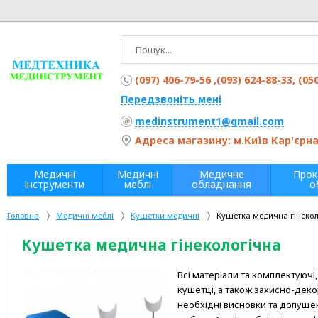
(097) 406-79-56 ,(093) 624-88-33, (05
Передзвоніть мені
medinstrument1@gmail.com
Адреса магазину: м.Київ Кар'єрна 
Медичні
Медичні
Медичне
Прок
інструменти
меблі
обладнання
о
Головна
Медичні меблі
Кушетки медичні
Кушетка медична гінекол
Кушетка медична гінекологічна
Всі матеріали та комплектуючі
кушетці, а також захисно-дек
необхідні висновки та допуще