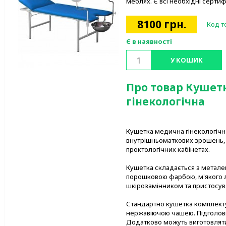
меблях. Є всі необхідні сертиф
8100
грн.
Код т
Є в наявності
У КОШИК
Про товар Кушет
гінекологічна
Кушетка медична гінекологіч
внутрішньоматкових зрошень, 
проктологічних кабінетах.
Кушетка складається з метале
порошковою фарбою, м'якого 
шкірозамінником та пристосу
Стандартно кушетка комплекту
нержавіючою чашею. Підголовн
Додатково можуть виготовлят