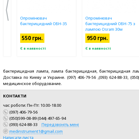
Опромінювач
Опромінювач
ез
бактерицидний ОБН-35
бактерицидний ОБН-75 з
лампою Osram 30w
550 грн.
950 грн.
Є в наявності
Є в наявності
бактерицидная лампа, лампа бактерицидная, бактерицидная ламп
Доставка по Киеву и Украине. (097) 406-79-56 ,(093) 624-88-33, (
медицинское оборудование.
КОНТАКТИ
час роботи: Пн-Пт: 10.00-18.00
(097) 406-79-56
(050)599-08-89 (044) 497-65-94
(093) 624-88-33
Передзвоніть мені
medinstrument1@gmail.com
КУПИТИ
КУПИТИ
Написати листа