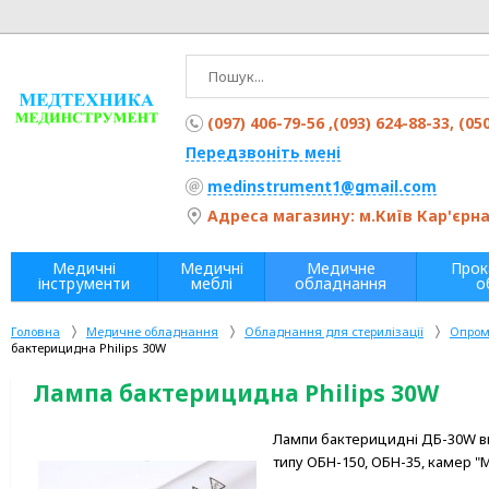
(097) 406-79-56 ,(093) 624-88-33, (05
Передзвоніть мені
medinstrument1@gmail.com
Адреса магазину: м.Київ Кар'єрна 
Медичні
Медичні
Медичне
Прок
інструменти
меблі
обладнання
о
Головна
Медичне обладнання
Обладнання для стерилізації
Опром
бактерицидна Philips 30W
Лампа бактерицидна Philips 30W
Лампи бактерицидні ДБ-30W в
типу ОБН-150, ОБН-35, камер "М