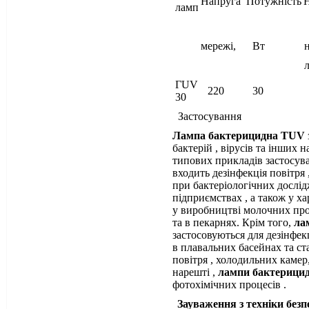
Напр
у
га
Потужність­
ламп
мережі,
Вт
л
ГUV
220
30
30
Застосування
Лампа бактерицидна TUV
бактерій , вірусів та інших 
типових прикладів застосу
входить дезінфекція повітря 
при бактеріологічних дослі
підприємствах , а також у х
у виробництві молочних про
та в пекарнях. Крім того,
ла
застосовуються для дезінфекц
в плавальних басейнах та ст
повітря , холодильних камер,
нарешті ,
лампи бактерици
фотохімічних процесів .
Зауваження з техніки без