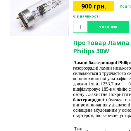
900
грн.
Код т
Є в наявності
У КОШИК
Про товар Лампа
Philips 30W
Лампи бактерицидні Philip
газорозрядні лампи низького 
складаються з трубчастого 
короткохвильові ультрафіол
довжині хвилі 253,7 нм _ _ 
відфільтровує 185-нм лінію с
озону . .Захистне Покриття 
бактерицидної
обмежує т з
випромінювання у діапазон
оснащена вбудованим у осно
стартером, що забезпечує п
.
Тип