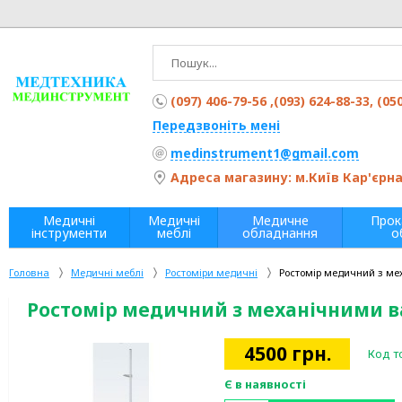
(097) 406-79-56 ,(093) 624-88-33, (05
Передзвоніть мені
medinstrument1@gmail.com
Адреса магазину: м.Київ Кар'єрна 
Медичні
Медичні
Медичне
Прок
інструменти
меблі
обладнання
о
Головна
Медичні меблі
Ростоміри медичні
Ростомір медичний з м
Ростомір медичний з механічними 
4500
грн.
Код т
Є в наявності