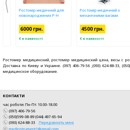
Ростомір медичний для
Ростомір медичний з
новонароджених Р-Н
механічними вагами
6000 грн.
4500 грн.
Є в наявності
Є в наявності
Ростомер медицинский, ростомер медицинский цена, весы с рост
Доставка по Киеву и Украине. (097) 406-79-56 ,(093) 624-88-33, (
медицинское оборудование.
КОНТАКТИ
час роботи: Пн-Пт: 10.00-18.00
(097) 406-79-56
(050)599-08-89 (044) 497-65-94
КУПИТИ
КУПИТИ
(093) 624-88-33
Передзвоніть мені
medinstrument1@gmail.com
ШВИДКА ПОКУПКА
ШВИДКА ПОКУПКА