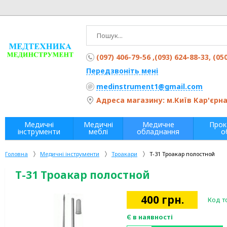
(097) 406-79-56 ,(093) 624-88-33, (05
Передзвоніть мені
medinstrument1@gmail.com
Адреса магазину: м.Київ Кар'єрна 
Медичні
Медичні
Медичне
Прок
інструменти
меблі
обладнання
о
Головна
Медичні інструменти
Троакари
Т-31 Троакар полостной
Т-31 Троакар полостной
400
грн.
Код т
Є в наявності