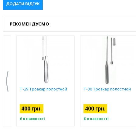
ДОДАТИ ВІДГУК
РЕКОМЕНДУЄМО
для
Т-29 Троакар полостной
Т-30 Троакар полостной
мм
400 грн.
400 грн.
Є в наявності
Є в наявності