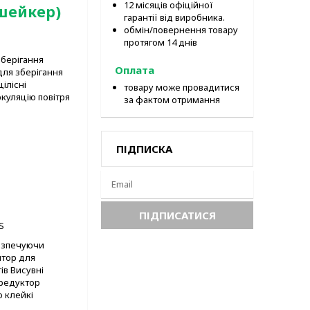
12 місяців офіційної
шейкер)
гарантії від виробника.
обмін/повернення товару
протягом 14 днів
зберігання
Оплата
ля зберігання
цілісні
товару може провадитися
куляцію повітря
за фактом отримання
ПІДПИСКА
S
безпечуючи
тор для
ів
Висувні
редуктор
о клейкі