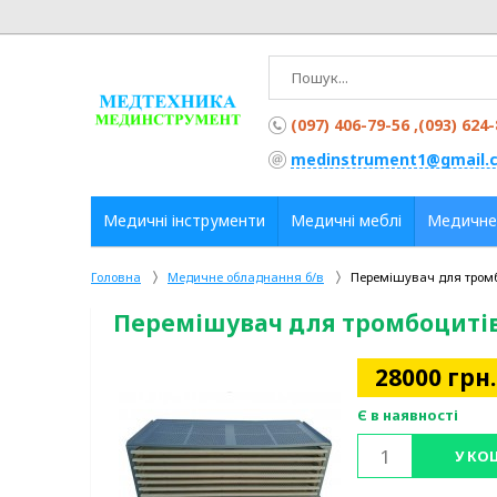
(097) 406-79-56 ,(093) 624
medinstrument1@gmail.
Медичні інструменти
Медичні меблі
Медичне
Головна
Медичне обладнання б/в
Перемішувач для тромб
Перемішувач для тромбоцитів
28000
грн.
Є в наявності
У КО