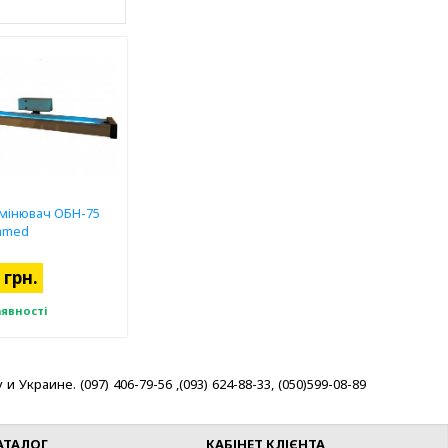
мінювач ОБН-75
Famed
 грн.
аявності
раине. (097) 406-79-56 ,(093) 624-88-33, (050)599-08-89
АТАЛОГ
КАБІНЕТ КЛІЄНТА