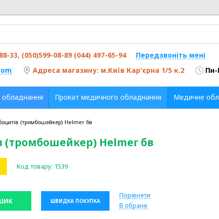
-88-33, (050)599-08-89 (044) 497-65-94
Передзвоніть мені
com
Адреса магазину: м.Київ Кар'єрна 1/5 к.2
Пн-
 обладнання
Прокат медичного обладнання
Медичне обл
оцитів (тромбошейкер) Helmer бв
 (тромбошейкер) Helmer бв
Код товару:
1539
Порівняти
ШИК
ШВИДКА ПОКУПКА
В обране