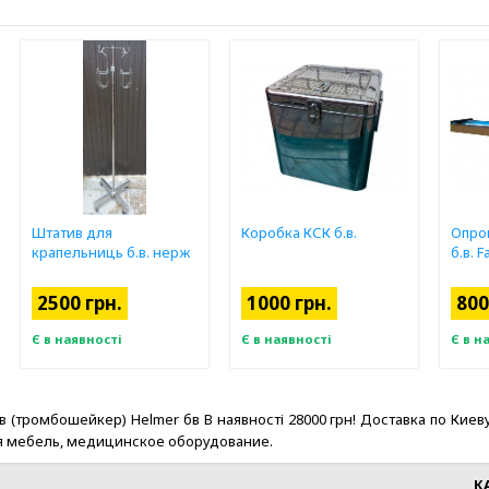
Штатив для
Коробка КСК б.в.
Опро
крапельниць б.в. нерж
б.в. 
2500 грн.
1000 грн.
800
Є в наявності
Є в наявності
Є в н
ромбошейкер) Helmer бв В наявності 28000 грн! Доставка по Киеву и Ук
ая мебель, медицинское оборудование.
К