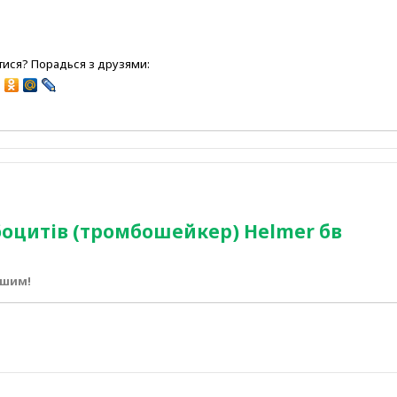
ися? Порадься з друзями:
оцитів (тромбошейкер) Helmer бв
ршим!