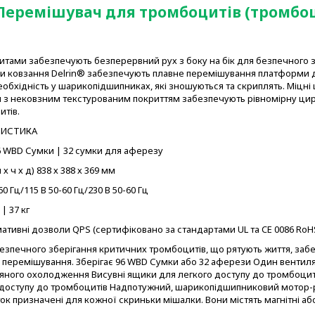
 Перемішувач для тромбоцитів (тромбо
тами забезпечують безперервний рух з боку на бік для безпечного 
и ковзання Delrin® забезпечують плавне перемішування платформи д
еобхідність у шарикопідшипниках, які зношуються та скриплять.
Міцні 
 з нековзним текстурованим покриттям забезпечують рівномірну цир
тів.
РИСТИКА
6 WBD Сумки |
32 сумки для аферезу
х ч х д) 838 х 388 х 369 мм
0 Гц/115 В 50-60 Гц/230 В 50-60 Гц
 |
37 кг
ативні дозволи QPS (сертифіковано за стандартами UL та CE 0086 RoH
езпечного зберігання критичних тромбоцитів, що рятують життя, за
 перемішування.
Зберігає 96 WBD Сумки або 32 аферези
Один вентиля
ряного охолодження
Висувні ящики для легкого доступу до тромбоцит
доступу до тромбоцитів
Надпотужний, шарикопідшипниковий мотор-
ок призначені для кожної скриньки мішалки.
Вони містять магнітні аб