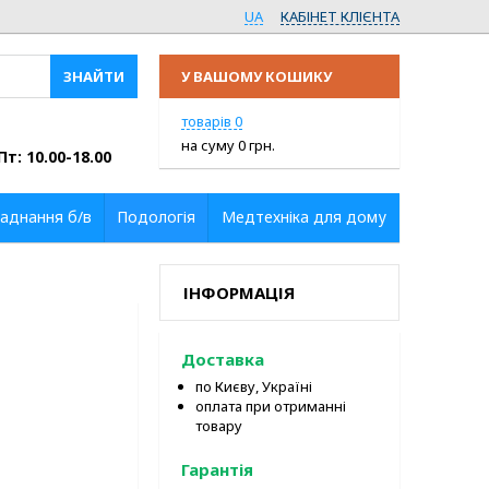
UA
КАБІНЕТ КЛІЄНТА
У ВАШОМУ КОШИКУ
ПЕРЕЙТИ У КОШИК
товарів
0
на суму
0
грн.
Пт: 10.00-18.00
аднання б/в
Подологія
Медтехніка для дому
ІНФОРМАЦІЯ
Доставка
по Києву, Україні
оплата при отриманні
товару
Гарантія