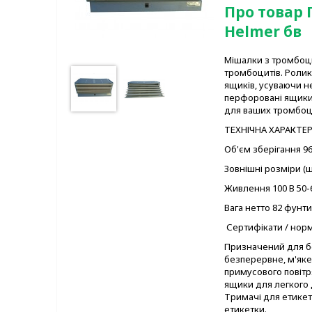
Про товар
Helmer бв
Мішалки з тромбоци
тромбоцитів.
Ролик
ящиків, усуваючи н
перфоровані ящики
для ваших тромбоци
ТЕХНІЧНА ХАРАКТЕ
Об'єм зберігання 9
Зовнішні розміри (ш 
Живлення 100 В 50-6
Вага нетто 82 фунти
Сертифікати / норм
Призначений для б
безперервне, м'яке
примусового повіт
ящики для легкого 
Тримачі для етикет
етикетки.