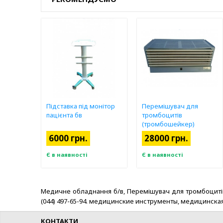
Підставка під монітор
Перемішувач для
пацієнта бв
тромбоцитів
(тромбошейкер)
Helmer бв
6000 грн.
28000 грн.
Є в наявності
Є в наявності
Медичне обладнання б/в, Перемішувач для тромбоцитів (т
(044) 497-65-94. медицинские инструменты, медицинск
КОНТАКТИ