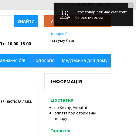
UA
КАБІНЕТ КЛІЄНТА
Этот товар сейчас смотрят
6 посетителей
У ВАШОМУ КОШИКУ
ПЕРЕЙТИ У КОШИК
товарів
0
на суму
0
грн.
Пт: 10.00-18.00
аднання б/в
Подологія
Медтехніка для дому
ІНФОРМАЦІЯ
Доставка
я часть: Ø 7 мм.
по Києву, Україні
оплата при отриманні
товару
Гарантія