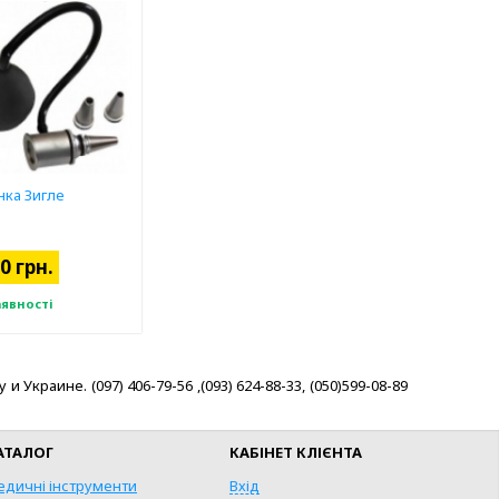
нка Зигле
0 грн.
аявності
краине. (097) 406-79-56 ,(093) 624-88-33, (050)599-08-89
АТАЛОГ
КАБІНЕТ КЛІЄНТА
едичні інструменти
Вхід