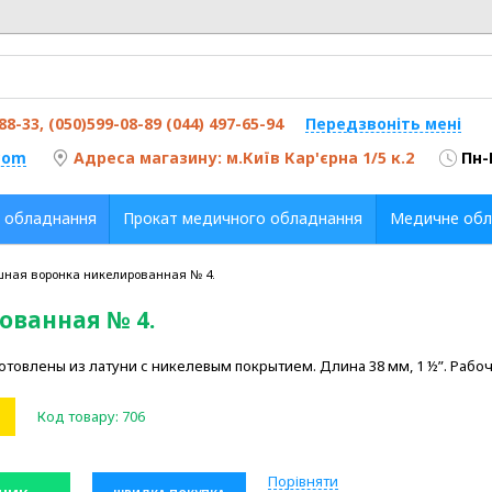
-88-33, (050)599-08-89 (044) 497-65-94
Передзвоніть мені
com
Адреса магазину: м.Київ Кар'єрна 1/5 к.2
Пн-
 обладнання
Прокат медичного обладнання
Медичне обл
шная воронка никелированная № 4.
ованная № 4.
товлены из латуни с никелевым покрытием. Длина 38 мм, 1 ½”. Рабоча
Код товару:
706
Порівняти