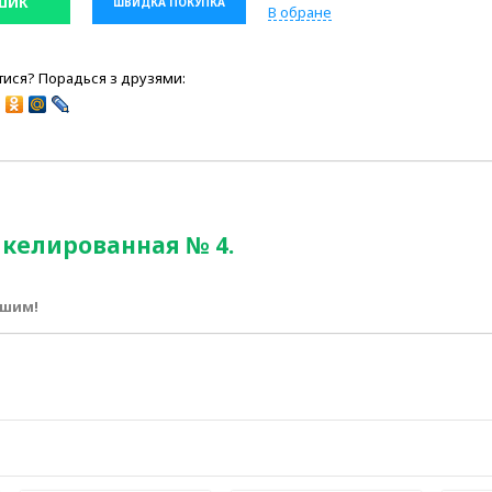
ШИК
ШВИДКА ПОКУПКА
В обране
ися? Порадься з друзями:
икелированная № 4.
ршим!