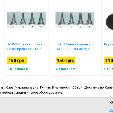
З-40-2 Ушная воронка
З-40-1 Ушная воронка
Воро
никелированная № 2.
никелированная № 1.
150 грн.
150 грн.
110
Є в наявності
Є в наявності
Є в н
ев, Украина, цена, Купить В наявності 150 грн! Доставка по Киеву и У
ая мебель, медицинское оборудование.
К
М