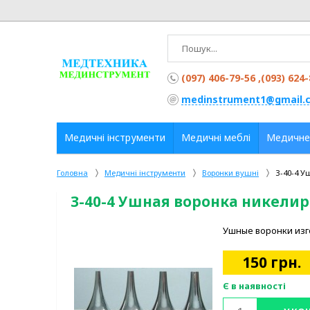
(097) 406-79-56 ,(093) 624
medinstrument1@gmail.
Медичні інструменти
Медичні меблі
Медичне
Головна
Медичні інструменти
Воронки вушні
З-40-4 У
З-40-4 Ушная воронка никелир
Ушные воронки изго
150
грн.
Є в наявності